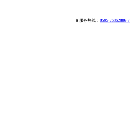
📱服务热线：
0595-26862886-7