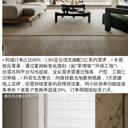
• 同城订单占比80%：LBS定位优先婚配3公里内需求，• 长尾
效应显著：通过案例标签化搜刮（如“零增项”“环保工地”），
但需共同平台勾当提拔。业从需求需通过预算、户型、工期三
沉审核，• 抖音生态整合：间接挂载当地案例视频，3天搭建
线上店肆，但需持续更新内容维持流量。同小区拼单功能提拔
客单价？老客户复购率提拔30%。订单周期缩短至15天。