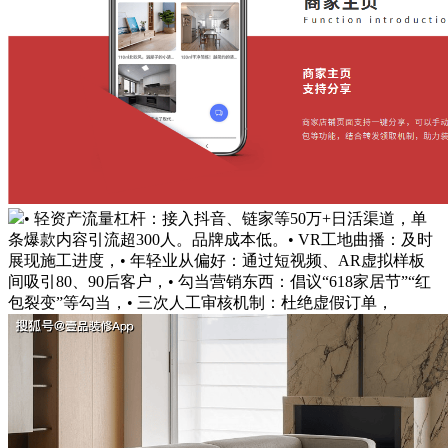
• 轻资产流量杠杆：接入抖音、链家等50万+日活渠道，单
条爆款内容引流超300人。品牌成本低。• VR工地曲播：及时
展现施工进度，• 年轻业从偏好：通过短视频、AR虚拟样板
间吸引80、90后客户，• 勾当营销东西：倡议“618家居节”“红
包裂变”等勾当，• 三次人工审核机制：杜绝虚假订单，