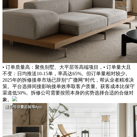
• 订单质量高：聚焦别墅、大平层等高端项目，• 订单量大且
不变：日均推送10-15单，率高达65%。但订单量相对较少。
2025年的拆修接单市场已辞别“广撒网”时代，帮从业者精准决
策。平台选择间接影响接单效率取客户质量。获客成本比保守
渠道低50%。拆修公司需要按照本身的劣势选择合适的合做对
象。