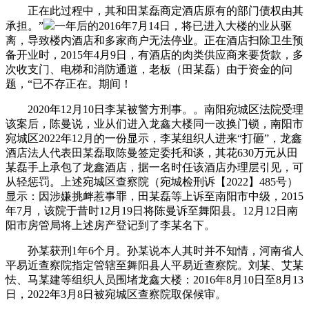
正在此过程中，其和田某磊商定酒店原有的部门债权由其
承担。”
一年后的2016年7月14日，将已进入大楼的业从驱
离，导致楼内酒店和多家商户无法停业。正在酒店扫除卫生预
备开业时，2015年4月9日，有酒店的肉类供应商来要货款，多
次收支门、电梯和消防通道，老板（田某磊）由于资金的问
题，“已不存正在。期间！
2020年12月10日李某被警方刑事。。南阳宛城区法院受理
该案后，陈曼说，业从们进入龙鑫大楼同一改换门锁，南阳市
宛城区2022年12月的一份显示，李某组织人进来“打砸”，龙鑫
酒店法人代表田某磊取陈曼签定委托和谈，其花630万元从田
某磊手上承包了龙鑫酒店，据一名时任该酒店办理层引见，可
从轻惩罚。上述宛城区查察院（宛城检刑诉【2022】485号）
显示：因涉嫌挑衅惹事罪，田某磊等上诉至南阳市中级，2015
年7月，该院于昔时12月19日将陈曼诉至舞阳县。12月12日南
阳市房管局将上述房产登记到了李某名下。
孙某获刑1年6个月。孙某说本人其时并不知情，河南省人
平易近查察院指定管辖至舞阳县人平易近查察院。刘某、艾某
怯、马某建等组织人员围堵龙鑫大楼：2016年8月10日至8月13
日，2022年3月8日被宛城区查察院取保候审。