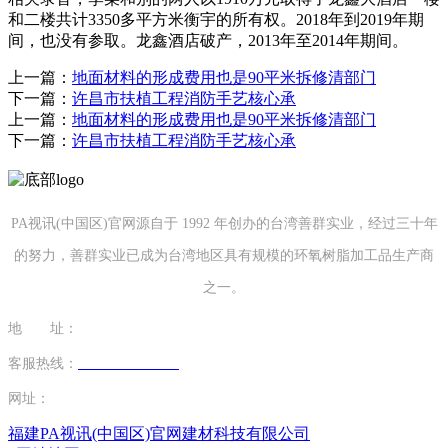
和二楼共计3350多平方米衡宇的所有权。2018年到2019年期
间，也没有参取。龙鑫酒店破产，2013年至2014年期间。
上一篇：
地面材料的形成费用也是90平米拆修清部门
下一篇：
许昌市扶植工程消防手艺核心承
上一篇：
地面材料的形成费用也是90平米拆修清部门
下一篇：
许昌市扶植工程消防手艺核心承
PA视讯(中国区)官网源自于 1992 年创办的台湾善群实业，经过三十年
的努力，善群实业已成为台湾地区具有规模的环氧树脂加工品生产商
之一。
地 址：
福建省泉州市南安市康美镇源祥路3号
客服热线：
0595-26862886-7
网址：
http://www.ziyuxuan.net
福建PA视讯(中国区)官网建材科技有限公司