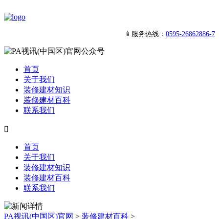
📱服务热线：
0595-26862886-7
首页
关于我们
装修建材知识
装修建材百科
联系我们

首页
关于我们
装修建材知识
装修建材百科
联系我们
PA视讯(中国区)官网
>
装修建材百科
>