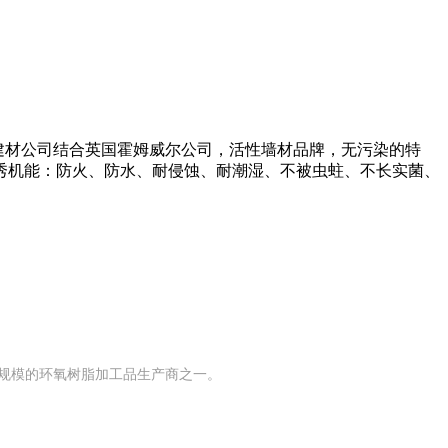
建材公司结合英国霍姆威尔公司，活性墙材品牌，无污染的特
秀机能：防火、防水、耐侵蚀、耐潮湿、不被虫蛀、不长实菌、
具有规模的环氧树脂加工品生产商之一。