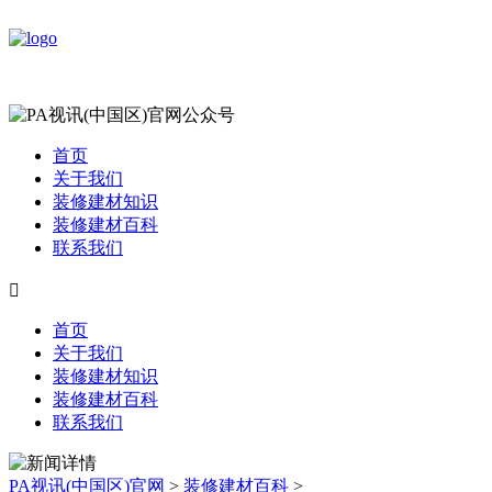
首页
关于我们
装修建材知识
装修建材百科
联系我们

首页
关于我们
装修建材知识
装修建材百科
联系我们
PA视讯(中国区)官网
>
装修建材百科
>