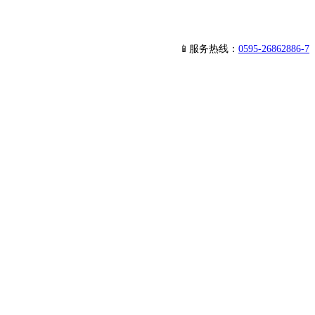
📱服务热线：
0595-26862886-7