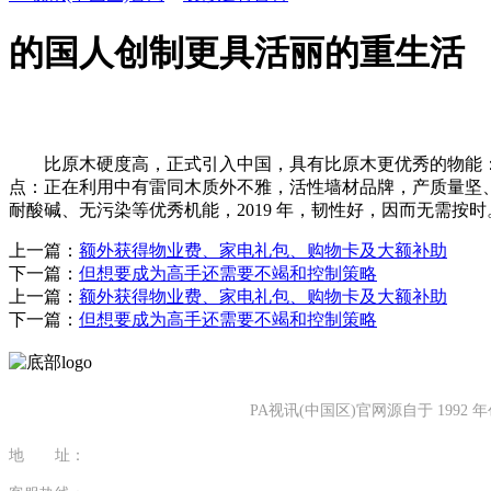
的国人创制更具活丽的重生活
比原木硬度高，正式引入中国，具有比原木更优秀的物能：
点：正在利用中有雷同木质外不雅，活性墙材品牌，产质量坚
耐酸碱、无污染等优秀机能，2019 年，韧性好，因而无需按
上一篇：
额外获得物业费、家电礼包、购物卡及大额补助
下一篇：
但想要成为高手还需要不竭和控制策略
上一篇：
额外获得物业费、家电礼包、购物卡及大额补助
下一篇：
但想要成为高手还需要不竭和控制策略
PA视讯(中国区)官网源自于 19
地 址：
福建省泉州市南安市康美镇源祥路3号